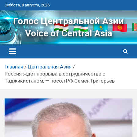
Перейти
Суббота, 8 августа, 2026
к
контенту
Голос Центральной Азии
Voice of Central Asia
Главная
Центральная Азия
Россия ждет прорыва в сотрудничестве с
Таджикистаном, — посол РФ Семен Григорьев