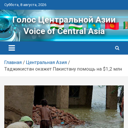
Перейти
Суббота, 8 августа, 2026
к
контенту
Голос Центральной Азии
Voice of Central Asia
Главная
Центральная Азия
Таджикистан окажет Пакистану помощь на $1,2 млн