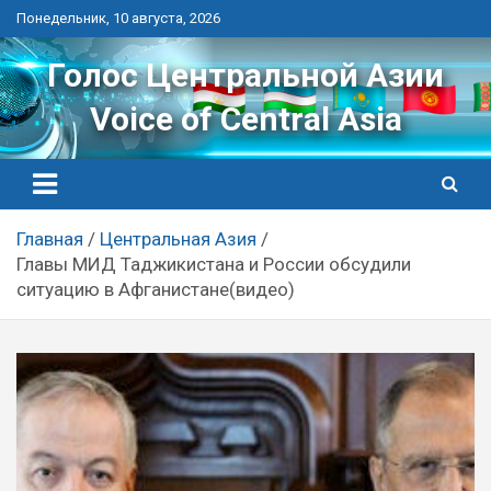
Перейти
Понедельник, 10 августа, 2026
к
контенту
Голос Центральной Азии
Voice of Central Asia
Главная
Центральная Азия
Главы МИД Таджикистана и России обсудили
ситуацию в Афганистане(видео)