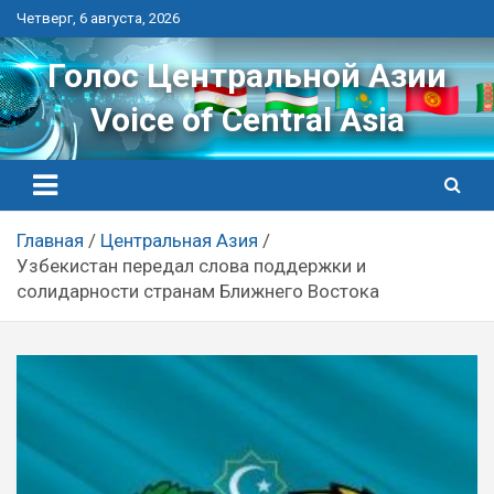
Перейти
Четверг, 6 августа, 2026
к
контенту
Голос Центральной Азии
Voice of Central Asia
Главная
Центральная Азия
Узбекистан передал слова поддержки и
солидарности странам Ближнего Востока