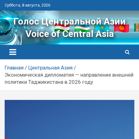
Перейти
Суббота, 8 августа, 2026
к
контенту
Голос Центральной Азии
Voice of Central Asia
Главная
Центральная Азия
Экономическая дипломатия — направление внешней
политики Таджикистана в 2026 году