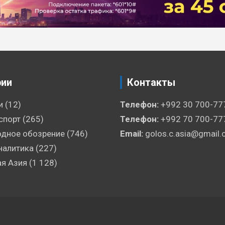
рии
Контакты
и
(12)
Телефон:
+992 30 700-77
спорт
(265)
Телефон:
+992 70 700-77
дное обозрение
(746)
Email:
golos.c.asia@gmail
налитика
(227)
я Азия
(1 128)