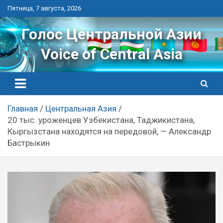
Перейти
Пятница, 7 августа, 2026
к
контенту
Голос Центральной Азии
Voice of Central Asia
Главная
Центральная Азия
20 тыс. уроженцев Узбекистана, Таджикистана,
Кыргызстана находятся на передовой, — Александр
Бастрыкин