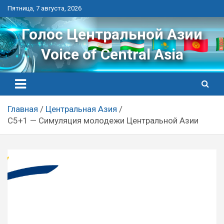
Перейти
Пятница, 7 августа, 2026
к
контенту
Голос Центральной Азии
Voice of Central Asia
Главная
Центральная Азия
C5+1 — Симуляция молодежи Центральной Азии