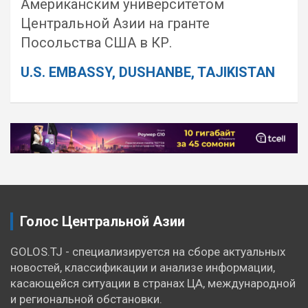
Американским университетом
Центральной Азии на гранте
Посольства США в КР.
U.S. EMBASSY, DUSHANBE, TAJIKISTAN
Навигация
по
записям
Голос Центральной Азии
GOLOS.TJ - специализируется на сборе актуальных
новостей, классификации и анализе информации,
касающейся ситуации в странах ЦА, международной
и региональной обстановки.