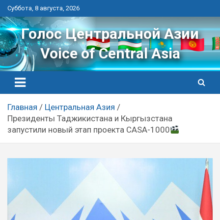
Перейти
Суббота, 8 августа, 2026
к
контенту
Голос Центральной Азии
Voice of Central Asia
Главная
Центральная Азия
Президенты Таджикистана и Кыргызстана
запустили новый этап проекта CASA-1000