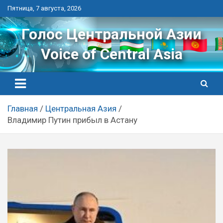
Перейти
Пятница, 7 августа, 2026
к
контенту
Голос Центральной Азии
Voice of Central Asia
Главная
Центральная Азия
Владимир Путин прибыл в Астану