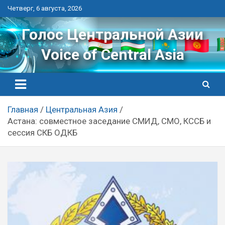
Перейти
Четверг, 6 августа, 2026
к
контенту
Голос Центральной Азии
Voice of Central Asia
Главная
Центральная Азия
Астана: совместное заседание СМИД, СМО, КССБ и
сессия СКБ ОДКБ