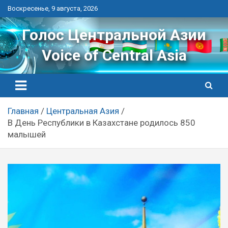
Перейти
Воскресенье, 9 августа, 2026
к
контенту
Голос Центральной Азии
Voice of Central Asia
Главная
Центральная Азия
В День Республики в Казахстане родилось 850
малышей