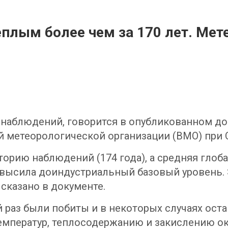
еплым более чем за 170 лет. Ме
а наблюдений, говорится в опубликованном до
ой метеорологической организации (ВМО) при 
торию наблюдений (174 года), а средняя глоб
 превысила доиндустриальный базовый уровень
сказано в документе.
й раз были побиты и в некоторых случаях ос
емператур, теплосодержанию и закислению о