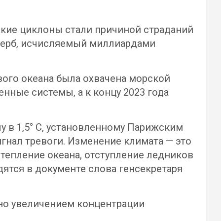
ские циклоны стали причиной страданий
щерб, исчисляемый миллиардами
вого океана была охвачена морской
нные системы, а к концу 2023 года
у в 1,5° C, установленному Парижским
нал тревоги. Изменение климата — это
отепление океана, отступление ледников
дятся в документе слова генсекретаря
но увеличением концентрации