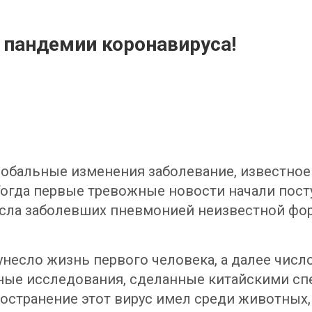
а пандемии коронавируса!
обальные изменения заболевание, известное 
 Тогда первые тревожные новости начали посту
исла заболевших пневмонией неизвестной фо
унесло жизнь первого человека, а далее числ
рные исследования, сделанные китайскими с
остранение этот вирус имел среди животных,