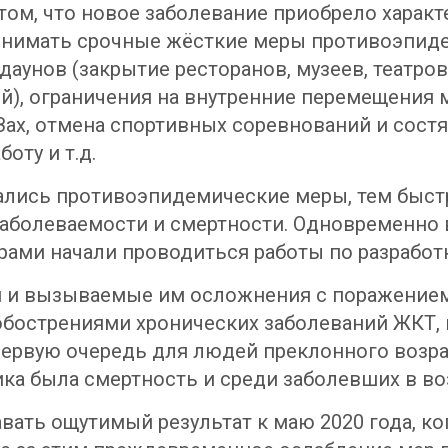
 том, что новое заболевание приобрело харак
нимать срочные жёсткие меры противоэпидем
аунов (закрытие ресторанов, музеев, театров
), ограничения на внутренние перемещения м
ах, отмена спортивных соревнований и состя
оту и т.д.
лись противоэпидемические меры, тем быстр
 заболеваемости и смертности. Одновременн
рами начали проводиться работы по разработк
я и вызываемые им осложнения с поражение
бострениями хронических заболеваний ЖКТ, 
первую очередь для людей преклонного возра
ка была смертность и среди заболевших в воз
ть ощутимый результат к маю 2020 года, ког