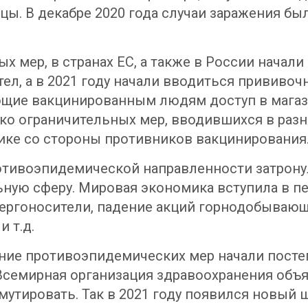
ы. В декабре 2020 года случаи заражения бы
х мер, в странах ЕС, а также в России начал
л, а в 2021 году начали вводиться прививоч
щие вакцинированным людям доступ в магаз
о ограничительных мер, вводившихся в разны
тике со стороны противников вакцинирования
отивоэпидемической направленности затрону
льную сферу. Мировая экономика вступила в п
нергоносители, падение акций горнодобывающ
 т.д.
ение противоэпидемических мер начали пост
 Всемирная организация здравоохранения объ
мутировать. Так в 2021 году появился новый