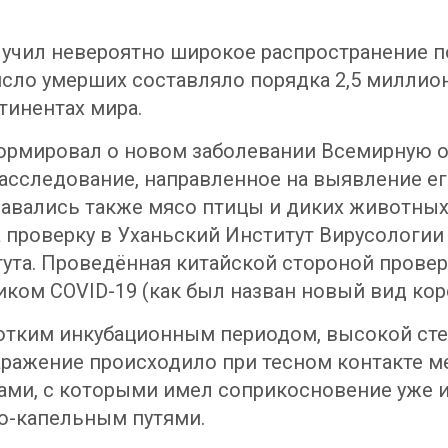
олучил невероятно широкое распространение 
исло умерших составляло порядка 2,5 миллио
тинентах мира.
формировал о новом заболевании Всемирную о
расследование, направленное на выявление е
одавались также мясо птицы и диких животн
 проверку в Уханьский Институт Вирусологии 
тута. Проведённая китайской стороной провер
иком COVID-19 (как был назван новый вид кор
ротким инкубационным периодом, высокой сте
ражение происходило при тесном контакте м
тами, с которыми имел соприкосновение уже 
но-капельным путями.