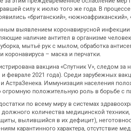
е за этим преждевременное ослабление мер 
равшей силу к июлю того же года. В процессе
оявились «британский», «южноафриканский», 
енным выявлением коронавирусной инфекции 
яющие наличие антител в организме человека
уборка, мытьё рук с мылом, обработка антис
 коронавируса – маска и перчатки.
гистрирована вакцина «Спутник V», следом за
 и феврале 2021 года). Среди зарубежных ва
 и АстраЗенека. Иммунизация населения пол
о огромную положительную роль в борьбе с п
статки по всему миру в системах здравоохр
должного количества медицинской техники, и
щиты, вылившийся в их дефицит), неготовност
ниям карантинного характера, отсутствие ме