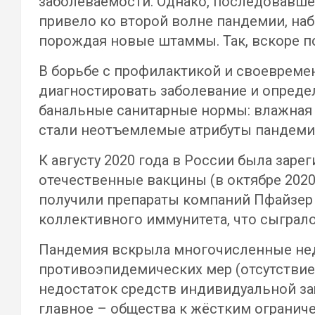
заболеваемости. Однако, последовавше
привело ко второй волне пандемии, наб
порождая новые штаммы. Так, вскоре п
В борьбе с профилактикой и своеврем
диагностировать заболевание и определ
банальные санитарные нормы: влажная 
стали неотъемлемые атрибуты пандемии
К августу 2020 года в России была заре
отечественные вакцины (в октябре 2020
получили препараты компаний Пфайзер
коллективного иммунитета, что сыграл
Пандемия вскрыла многочисленные недо
противоэпидемических мер (отсутствие 
недостаток средств индивидуальной за
главное – общества к жёстким ограниче