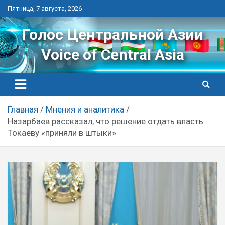
Перейти
Пятница, 7 августа, 2026
к
контенту
Голос Центральной Азии
Voice of Central Asia
Главная
Мнения и аналитика
Назарбаев рассказал, что решение отдать власть
Токаеву «приняли в штыки»