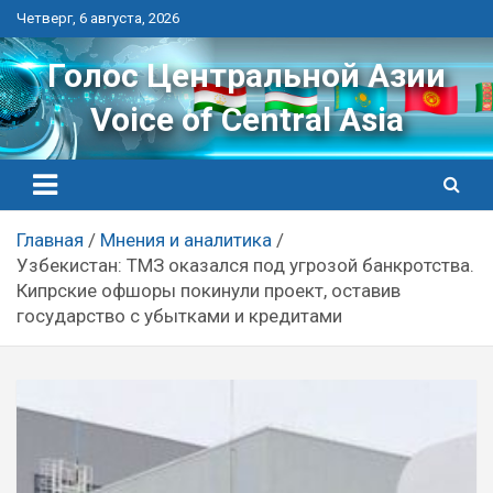
Перейти
Четверг, 6 августа, 2026
к
контенту
Голос Центральной Азии
Voice of Central Asia
Главная
Мнения и аналитика
Узбекистан: ТМЗ оказался под угрозой банкротства.
Кипрские офшоры покинули проект, оставив
государство с убытками и кредитами