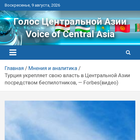
Перейти
Воскресенье, 9 августа, 2026
к
контенту
Голос Центральной Азии
Voice of Central Asia
Главная
Мнения и аналитика
Турция укрепляет свою власть в Центральной Азии
посредством беспилотников, — Forbes(видео)