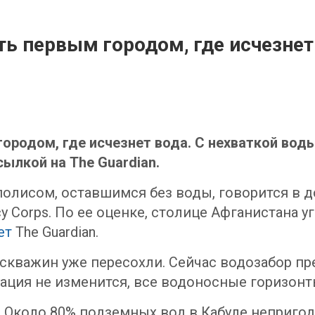
ть первым городом, где исчезнет
городом, где исчезнет вода. С нехваткой вод
сылкой на The Guardian.
полисом, оставшимся без воды, говорится в
 Corps. По ее оценке, столице Афганистана 
ет
The Guardian.
 скважин уже пересохли. Сейчас водозабор п
туация не изменится, все водоносные горизонт
 Около 80% подземных вод в Кабуле непригод