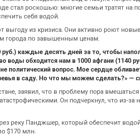
оде стал роскошью: многие семьи тратят на по
спечить себя водой.
 выгоду из кризиса. Они активно роют новы
ям города по завышенным ценам.
 руб.) каждые десять дней за то, чтобы напо
о воды обходится нам в 1000 афгани (1140 руб
не политический вопрос. Мое сердце обливае
вья в саду. Но что мы можем сделать?» — с
стане, заявил, что в проблему пора вмешатьс
катастрофическими. Он подчеркнул, что из-за 
ез реку Панджшер, который обеспечит водой 
ло $170 млн.