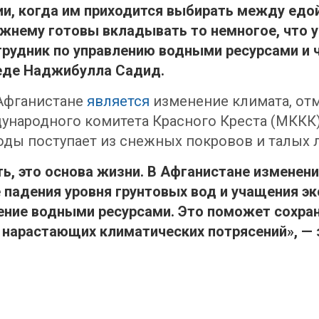
и, когда им приходится выбирать между едой
нему готовы вкладывать то немногое, что у 
трудник по управлению водными ресурсами и 
еде Наджибулла Садид.
 Афганистане
является
изменение климата, отм
народного комитета Красного Креста (МККК)
воды поступает из снежных покровов и талых
ь, это основа жизни. В Афганистане изменени
 падения уровня грунтовых вод и учащения э
ение водными ресурсами. Это поможет сохран
нарастающих климатических потрясений», — 