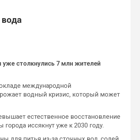
 вода
ы уже столкнулись 7 млн жителей
 докладе международной
угрожает водный кризис, который может
ревышает естественное восстановление
ы города иссякнут уже к 2030 году.
ны для питья из-за сточных вод, солей