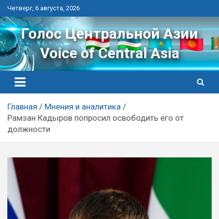
Перейти
Четверг, 6 августа, 2026
к
контенту
Голос Центральной Азии
Voice of Central Asia
Главная
Мнения и аналитика
Рамзан Кадыров попросил освободить его от
должности