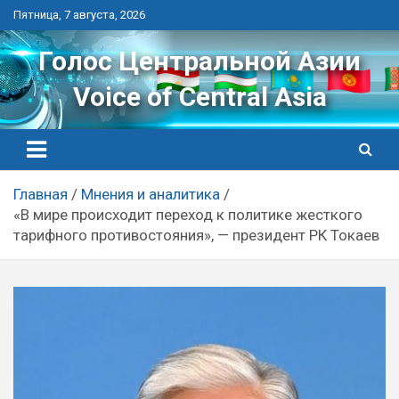
Перейти
Пятница, 7 августа, 2026
к
контенту
Голос Центральной Азии
Voice of Central Asia
Главная
Мнения и аналитика
«В мире происходит переход к политике жесткого
тарифного противостояния», — президент РК Токаев