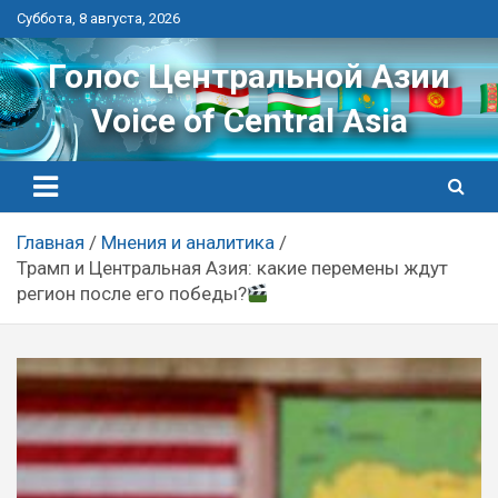
Перейти
Суббота, 8 августа, 2026
к
контенту
Голос Центральной Азии
Voice of Central Asia
Главная
Мнения и аналитика
Трамп и Центральная Азия: какие перемены ждут
регион после его победы?