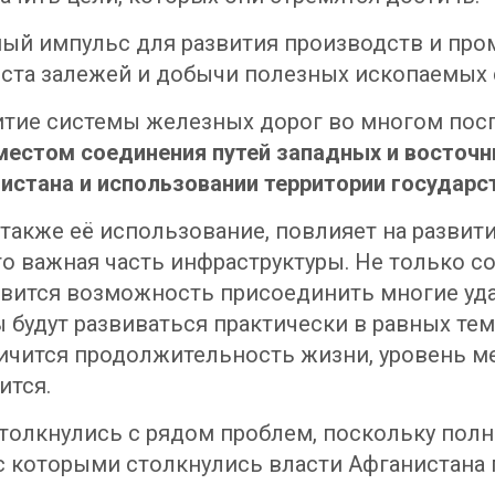
зный импульс для развития производств и п
ста залежей и добычи полезных ископаемых с
витие системы железных дорог во многом по
местом соединения путей западных и восточн
истана и использовании территории государст
также её использование, повлияет на развити
то важная часть инфраструктуры. Не только с
появится возможность присоединить многие у
ы будут развиваться практически в равных тем
личится продолжительность жизни, уровень м
ится.
ы столкнулись с рядом проблем, поскольку по
с которыми столкнулись власти Афганистана