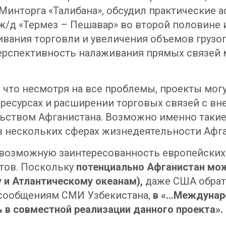
ы Минторга «Талибана», обсудил практические
ж/д «Термез – Пешавар» во второй половине 
вания торговли и увеличения объемов грузоп
перспективность налаживания прямых связей 
 что несмотря на все проблемы, проекты мог
 ресурсах и расширении торговых связей с вн
льством Афганистана. Возможно именно таки
в нескольких сферах жизнедеятельности Афга
озможную заинтересованность европейских с
ктов. Поскольку
потенциально Афганистан мож
 и Атлантическому океанам),
даже США обрат
 сообщениям СМИ Узбекистана,
в «…Междунаро
 в совместной реализации данного проекта».