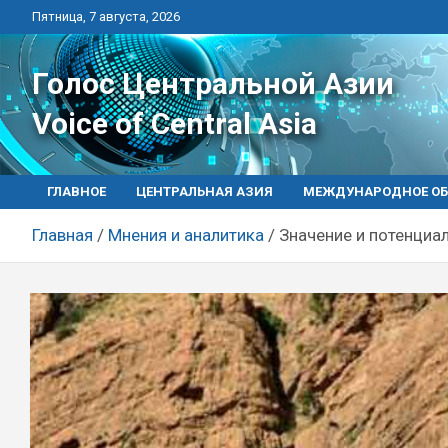
Перейти
Пятница, 7 августа, 2026
к
контенту
Голос Центральной Азии
Voice of Central Asia
ГЛАВНОЕ
ЦЕНТРАЛЬНАЯ АЗИЯ
МЕЖДУНАРОДНОЕ ОБ
Главная
Мнения и аналитика
Значение и потенци