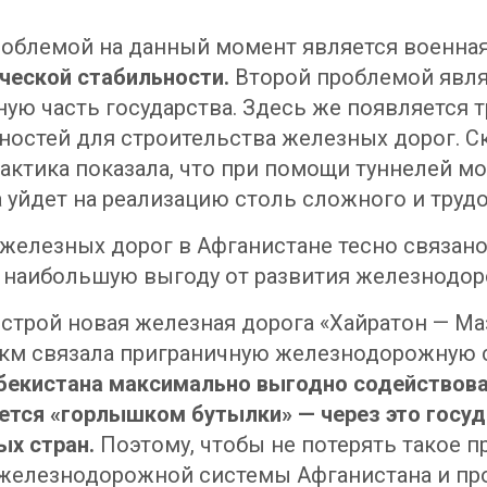
проблемой на данный момент является военная
ической стабильности.
Второй проблемой явля
ую часть государства. Здесь же появляется т
остей для строительства железных дорог. Ск
актика показала, что при помощи туннелей 
а уйдет на реализацию столь сложного и труд
 железных дорог в Афганистане тесно связано
ь наибольшую выгоду от развития железнодо
в строй новая железная дорога «Хайратон — М
5 км связала приграничную железнодорожную
бекистана максимально выгодно содействов
яется «горлышком бутылки» — через это госу
ых стран.
Поэтому, чтобы не потерять такое 
 железнодорожной системы Афганистана и про