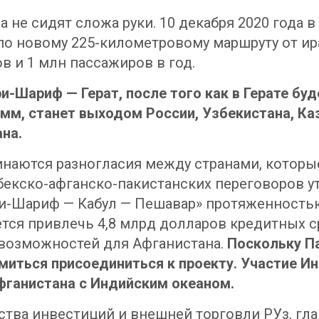
 не сидят сложа руки. 10 декабря 2020 года 
 новому 225-километровому маршруту от ира
ов и 1 млн пассажиров в год.
-Шариф — Герат, после того как в Герате буд
 мм, станет выходом России, Узбекистана, Ка
на.
чинаются разногласия между странами, которы
збекско-афганско-пакистанских переговоров у
и-Шариф — Кабул — Пешавар» протяженностью
ется привлечь 4,8 млрд долларов кредитных с
возможностей для Афганистана.
Поскольку Па
миться присоединиться к проекту. Участие Ин
ганистана с Индийским океаном.
ва инвестиций и внешней торговли РУз, гла