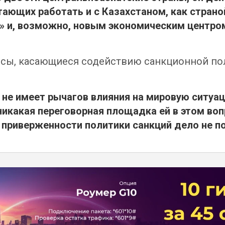
тающих работать и с Казахстаном, как страно
» и, возможно, новым экономическим центро
осы, касающиеся содействию санкционной поли
не имеет рычагов влияния на мировую ситуа
 никакая переговорная площадка ей в этом во
 приверженности политики санкций дело
не п