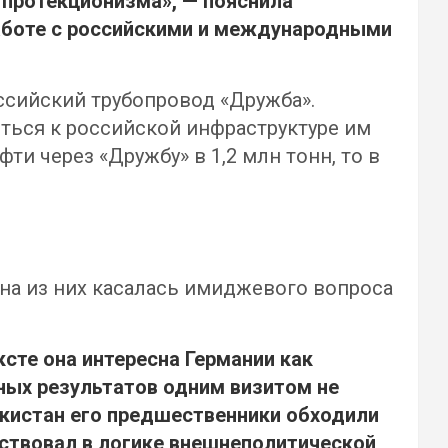
 протекционизма», — пояснила
аботе с российскими и международными
ссийский трубопровод «Дружба».
иться к российской инфраструктуре им
ти через «Дружбу» в 1,2 млн тонн, то в
дна из них касалась имиджевого вопроса
сте она интересна Германии как
ных результатов одним визитом не
екистан его предшественники обходили
йствовал в логике внешнеполитической