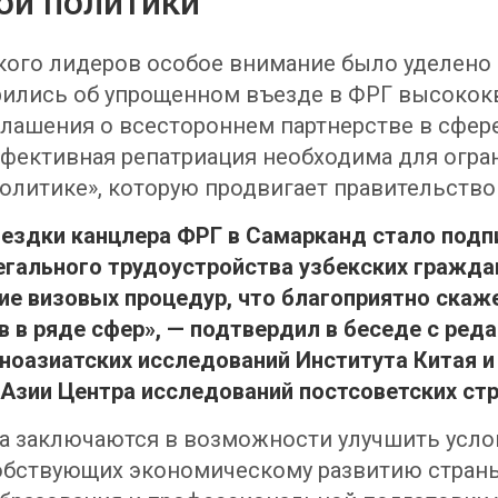
ой политики
цкого лидеров особое внимание было уделено
рились об упрощенном въезде в ФРГ высоко
глашения о всестороннем партнерстве в сфер
ффективная репатриация необходима для огран
политике», которую продвигает правительство
ездки канцлера ФРГ в Самарканд стало подп
егального трудоустройства узбекских гражда
ие визовых процедур, что благоприятно скаж
в ряде сфер», — подтвердил в беседе с реда
ноазиатских исследований Института Китая и
зии Центра исследований постсоветских стра
а заключаются в возможности улучшить услов
особствующих экономическому развитию стран