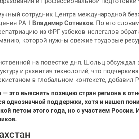
разования и профессиональной подготовки у
аучный сотрудник Центра международной бе
едения РАН
Владимир Сотников
. По его слова
репатриацию из ФРГ узбеков-нелегалов обратн
манию, которой нужны свежие трудовые ресу
нственной на повестке дня. Шольц обсуждал
уктуру и развития технологий, что подчеркив
екистаном в глобальном контексте, добавил 
 — это выяснить позицию стран региона в от
я однозначной поддержки, хотя и нашел пон
кой летом этого года, но с участием России.
ников
.
ахстан