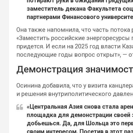
потирают руки в ожидании грядущих
заместитель декана Факультета со
партнерами Финансового университ
Она также напомнила, что часть потока
«Заместить российские энергоресурсы п
придется. И если на 2025 год власти Ка
последующие годы вопрос открыт», — о
Демонстрация значимости
Осинина добавила, что у визита канцле
и решения внутриполитического давле
«Центральная Азия снова стала арен
площадка для демонстрации своей з
добьешься. Да, для Шольца это пер
своим интересом. Посетив в этот ра