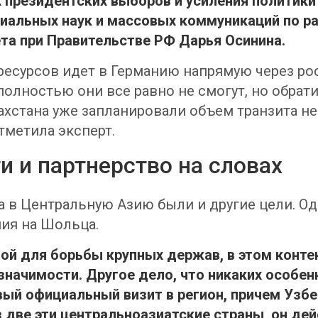
 президентских выборов и усиления политики
циальных наук и массовых коммуникаций по р
ета при Правительстве РФ
Дарья Осинина
.
 ресурсов идет в Германию напрямую через ро
олностью они все равно не смогут, но обрат
захстана уже запланировали объем транзита неф
тметила эксперт.
 и партнерство на словах
ра в Центральную Азию были и другие цели. О
ния на Шольца.
ой для борьбы крупных держав, в этом контек
начимости. Другое дело, что никаких особен
вый официальный визит в регион, причем Узб
з две эти центральноазиатские страны, он де