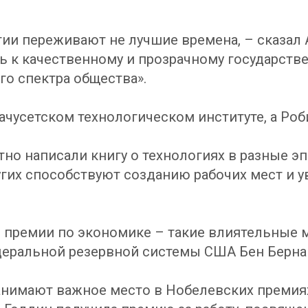
атии переживают не лучшие времена, – сказал
сь к качественному и прозрачному государст
о спектра общества».
чусетском технологическом институте, а Роби
 написали книгу о технологиях в разные эпо
гих способствуют созданию рабочих мест и 
 премии по экономике – такие влиятельные 
деральной резервной системы США Бен Берна
анимают важное место в Нобелевских премиях