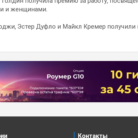
 Голдин получила премию за работу, посвяще
ми и женщинами.
рджи, Эстер Дуфло и Майкл Кремер получили 
рии
Контакты