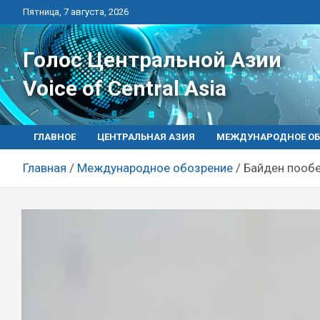
Перейти
Пятница, 7 августа, 2026
к
контенту
Голос Центральной Азии
Voice of Central Asia
ГЛАВНОЕ
ЦЕНТРАЛЬНАЯ АЗИЯ
МЕЖДУНАРОДНОЕ ОБ
Главная
Международное обозрение
Байден пообе