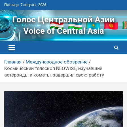
Перейти
Пятница, 7 августа, 2026
к
контенту
Голос Центральной Азии
Voice of Central Asia
Главная
Международное обозрение
Космический телескоп NEOWISE, изучавший
астероиды и кометы, завершил свою работу