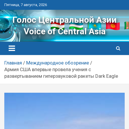
Перейти
Пятница, 7 августа, 2026
к
контенту
Голос Центральной Азии
Voice of Central Asia
Главная
Международное обозрение
Армия США впервые провела учения с
развертыванием гиперзвуковой ракеты Dark Eagle