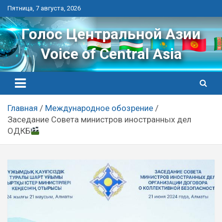
Перейти
Пятница, 7 августа, 2026
к
контенту
Голос Центральной Азии
Voice of Central Asia
Главная
Международное обозрение
Заседание Совета министров иностранных дел
ОДКБ