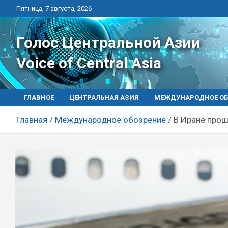
Перейти
Пятница, 7 августа, 2026
к
контенту
Голос Центральной Азии
Voice of Central Asia
ГЛАВНОЕ
ЦЕНТРАЛЬНАЯ АЗИЯ
МЕЖДУНАРОДНОЕ ОБ
Главная
Международное обозрение
В Иране прош