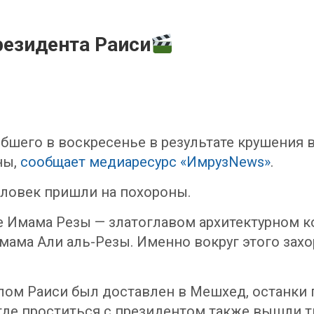
резидента Раиси
бшего в воскресенье в результате крушения 
ны,
сообщает медиаресурс «ИмрузNews»
.
еловек пришли на похороны.
 Имама Резы — златоглавом архитектурном ко
мама Али аль-Резы. Именно вокруг этого захо
.
 телом Раиси был доставлен в Мешхед, останк
 где проститься с президентом также вышли 