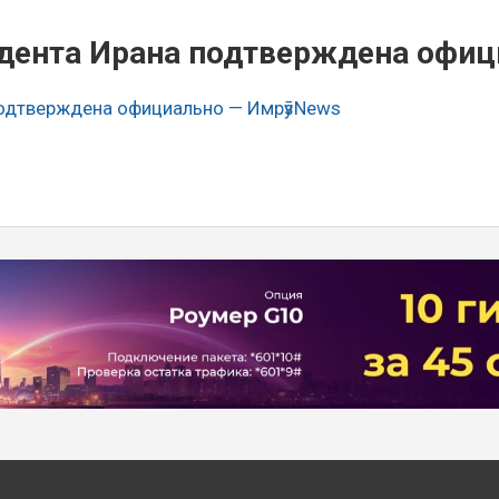
идента Ирана подтверждена офи
подтверждена официально — ИмрӯзNews