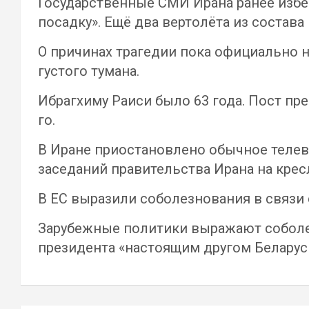
Государственные СМИ Ирана ранее избег
посадку». Ещё два вертолёта из состав
О причинах трагедии пока официально н
густого тумана.
Ибрагхиму Раиси было 63 года. Пост пр
го.
В Иране приостановлено обычное телев
заседаний правительства Ирана на крес
В ЕС выразили соболезнования в связи 
Зарубежные политики выражают соболез
президента «настоящим другом Беларуси