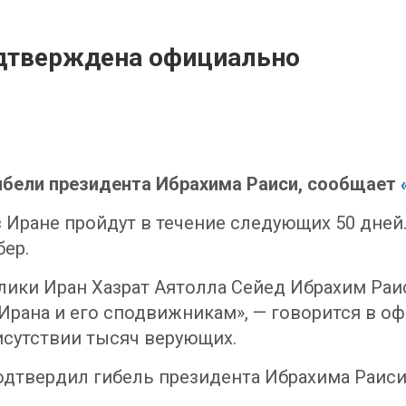
одтверждена официально
ибели президента Ибрахима Раиси, сообщает
Иране пройдут в течение следующих 50 дней.
ер.
ики Иран Хазрат Аятолла Сейед Ибрахим Раи
Ирана и его сподвижникам», — говорится в о
исутствии тысяч верующих.
одтвердил гибель президента Ибрахима Раиси