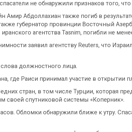
спасатели не обнаружили признаков того, чт
 Амир Абдоллахиан также погиб в результате
акже губернатор провинции Восточный Азерб
иранского агентства Tasnim, погибли не мене
имности заявил агентству Reuters, что Израи
о слова должностного лица.
а, где Раиси принимал участие в открытии п
едних стран, в том числе Турции, которая пр
м своей спутниковой системы «Коперник».
часов. Обломки обнаружили ближе к утру. Спа