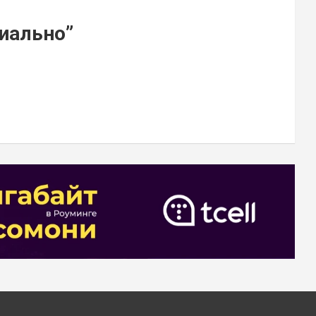
циально
”