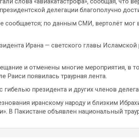
али слова «авиакатастрофа», сообщая, что в
а президентской делегации благополучно дост
е сообщается; по данным СМИ, вертолёт мог 
езидента Ирана — светского главы Исламской р
ещание и отменены многие мероприятия, в то
ле Раиси появилась траурная лента.
с гибелью президента и других членов делега
нования иранскому народу и близким Ибрахи
». В Пакистане объявлен национальный траур