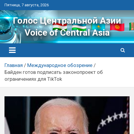
Перейти
Пятница, 7 августа, 2026
к
контенту
Голос Центральной Азии
Voice of Central Asia
Главная
Международное обозрение
Байден готов подписать законопроект об
ограничениях для TikTok