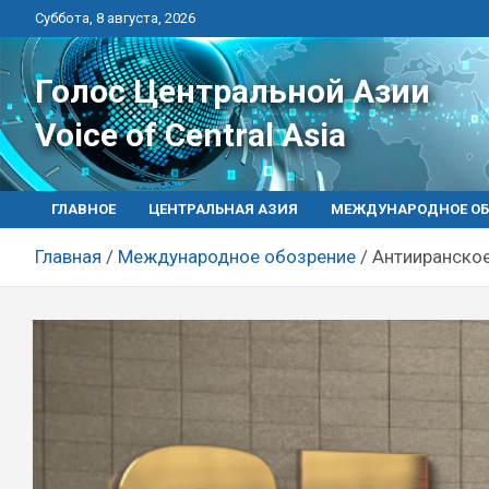
Перейти
Суббота, 8 августа, 2026
к
контенту
Голос Центральной Азии
Voice of Central Asia
ГЛАВНОЕ
ЦЕНТРАЛЬНАЯ АЗИЯ
МЕЖДУНАРОДНОЕ ОБ
Главная
Международное обозрение
Антииранское