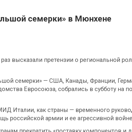
ольшой семерки» в Мюнхене
раз высказали претензии о региональной рол
шой семерки» — США, Канады, Франции, Герма
домства Евросоюза, собрались в субботу на 
МИД Италии, как страны — временного руково
щь российской армии и ее агрессивной войне
ранам прекратить «поставку компонентов и д