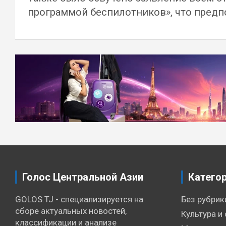
программой беспилотников», что предп
Навигация
по
записям
Голос Центральной Азии
Катего
GOLOS.TJ - специализируется на
Без рубрик
сборе актуальных новостей,
Культура и 
классификации и анализе