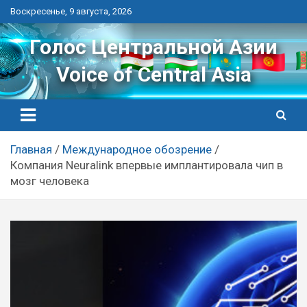
Перейти
Воскресенье, 9 августа, 2026
к
контенту
Голос Центральной Азии
Voice of Central Asia
Главная
Международное обозрение
Компания Neuralink впервые имплантировала чип в
мозг человека