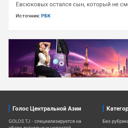
Евсюковых остался сын, который не см
Источник:
РБК
Навигация
по
записям
Голос Центральной Азии
Катего
GOLOS.TJ - специализируется на
Без рубрик
сборе актуальных новостей,