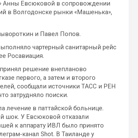
ю» Анны Евсюковой в сопровождении
ий в Волгодонске рынки «Машенька»,
Сывороткин и Павел Попов.
 выполняло чартерный санитарный рейс
ее Росавиация.
и принял решение внепланово
азе первого, а затем и второго
телей, сообщали источники ТАСС и РЕН
что затрудняло поиски.
ла лечение в паттайской больнице.
й шок. У Евсюковой отказали
вшей к аппарату ИВЛ было принято
леграм-канал Shot. В Таиланде у