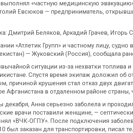
т выполнял «частную медицинскую эвакуаци
натолий Евсюков — предприниматель, открывш
жа: Дмитрий Беляков, Аркадий Грачев, Игорь 
нии «Атлетик Групп» и частному лицу, судно
бекистан) — Жуковский (Россия), сообщала ран
звычайной ситуации из-за нехватки топлива 
икистане. Спустя время экипаж доложил об отк
м, причиной крушения стал отказ двух двига
ре Афганистана в отдаленном районе страны, 
ы декабря, Анна серьезно заболела и проходи
ские врачи поставили женщине, — септически
очнял «ВЧК-ОГПУ». После подключения заболе
10 был заказан для транспортировки, писал те