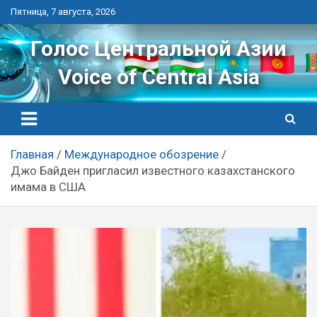
Перейти
Пятница, 7 августа, 2026
к
контенту
Голос Центральной Азии
Voice of Central Asia
Главная
Международное обозрение
Джо Байден пригласил известного казахстанского
имама в США