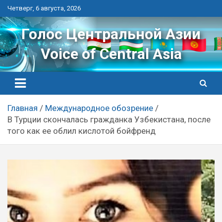
Перейти
Четверг, 6 августа, 2026
к
контенту
Голос Центральной Азии
Voice of Central Asia
Главная
Международное обозрение
В Турции скончалась гражданка Узбекистана, после
того как ее облил кислотой бойфренд