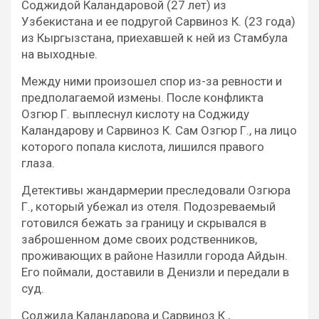
Соджидой Каландаровой (27 лет) из
Узбекистана и ее подругой Сарвиноз К. (23 года)
из Кыргызстана, приехавшей к ней из Стамбула
на выходные.
Между ними произошел спор из-за ревности и
предполагаемой измены. После конфликта
Озгюр Г. выплеснул кислоту на Соджиду
Каландарову и Сарвиноз К. Сам Озгюр Г., на лицо
которого попала кислота, лишился правого
глаза.
Детективы жандармерии преследовали Озгюра
Г., который убежал из отеля. Подозреваемый
готовился бежать за границу и скрывался в
заброшенном доме своих родственников,
проживающих в районе Назилли города Айдын.
Его поймали, доставили в Денизли и передали в
суд.
Соджида Каландарова и Сарвиноз К.,