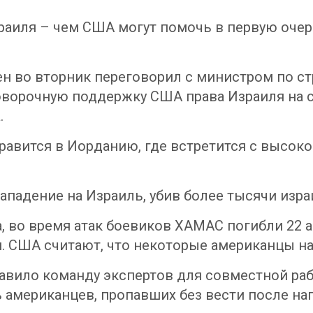
зраиля – чем США могут помочь в первую оче
н во вторник переговорил с министром по с
ворочную поддержку США права Израиля на с
.
правится в Иорданию, где встретится с выс
падение на Израиль, убив более тысячи изра
 во время атак боевиков ХАМАС погибли 22 а
. США считают, что некоторые американцы на
авило команду экспертов для совместной ра
 американцев, пропавших без вести после на