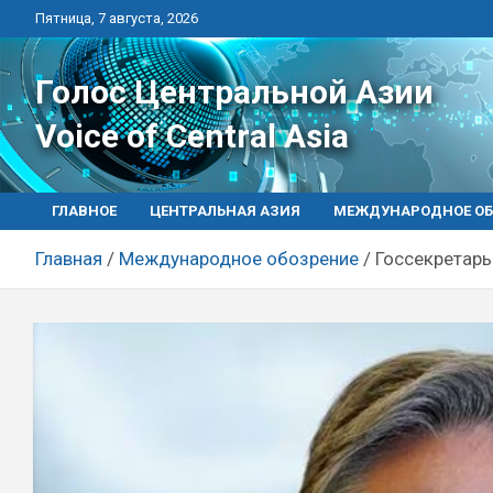
Перейти
Пятница, 7 августа, 2026
к
контенту
Голос Центральной Азии
Voice of Central Asia
ГЛАВНОЕ
ЦЕНТРАЛЬНАЯ АЗИЯ
МЕЖДУНАРОДНОЕ ОБ
Главная
Международное обозрение
Госсекретарь