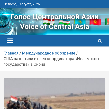
Перейти
Четверг, 6 августа, 2026
к
контенту
Голос Центральной Азии
Voice of Central Asia
Главная
Международное обозрение
США захватили в плен координатора «Исламского
государства» в Сирии