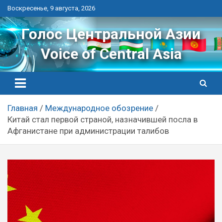
Перейти
Воскресенье, 9 августа, 2026
к
контенту
Голос Центральной Азии
Voice of Central Asia
Главная
Международное обозрение
Китай стал первой страной, назначившей посла в
Афганистане при администрации талибов