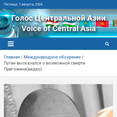
Перейти
Пятница, 7 августа, 2026
к
контенту
Голос Центральной Азии
Voice of Central Asia
Главная
Международное обозрение
Путин высказался о возможной смерти
Пригожина(видео)