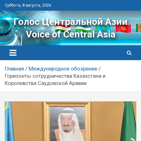
Перейти
Суббота, 8 августа, 2026
к
контенту
Голос Центральной Азии
Voice of Central Asia
Главная
Международное обозрение
Горизонты сотрудничества Казахстана и
Королевства Саудовской Аравии