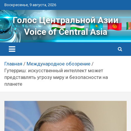
Перейти
Воскресенье, 9 августа, 2026
к
контенту
Голос Центральной Азии
Voice of Central Asia
Главная
Международное обозрение
Гутерриш: искусственный интеллект может
представлять угрозу миру и безопасности на
планете