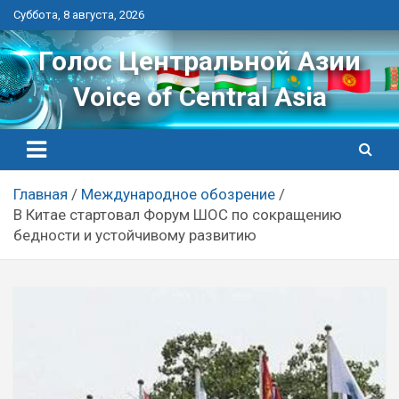
Перейти
Суббота, 8 августа, 2026
к
контенту
Голос Центральной Азии
Voice of Central Asia
Главная
Международное обозрение
В Китае стартовал Форум ШОС по сокращению
бедности и устойчивому развитию