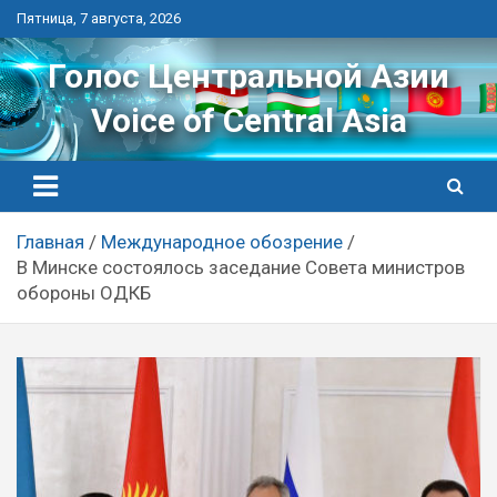
Перейти
Пятница, 7 августа, 2026
к
контенту
Голос Центральной Азии
Voice of Central Asia
Главная
Международное обозрение
В Минске состоялось заседание Совета министров
обороны ОДКБ