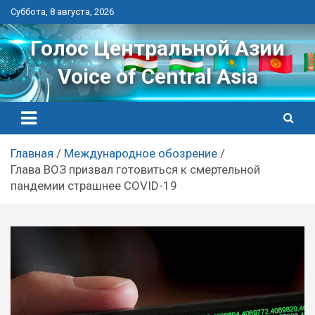
Перейти
Суббота, 8 августа, 2026
к
контенту
Голос Центральной Азии
Voice of Central Asia
Главная
Международное обозрение
Глава ВОЗ призвал готовиться к смертельной
пандемии страшнее COVID-19