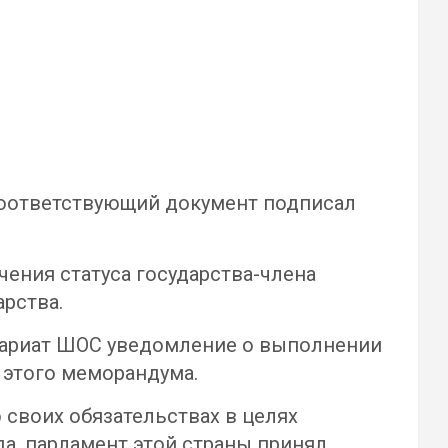
оответствующий документ подписал
ения статуса государства-члена
рства.
тариат ШОС уведомление о выполнении
 этого меморандума.
 своих обязательствах в целях
ода, парламент этой страны принял