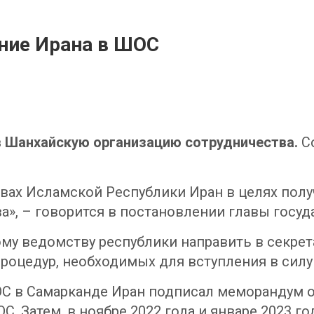
ение Ирана в ШОС
в Шанхайскую организацию сотрудничества.
С
ах Исламской Республики Иран в целях получ
», – говорится в постановлении главы госуда
му ведомству республики направить в секре
роцедур, необходимых для вступления в силу
ОС в Самарканде Иран подписал меморандум о
С. Затем, в ноябре 2022 года и январе 2023 г