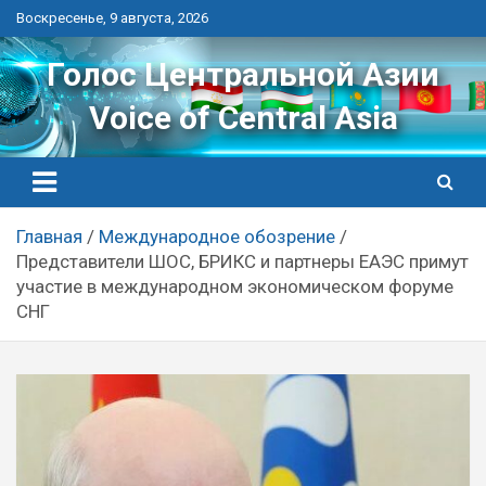
Перейти
Воскресенье, 9 августа, 2026
к
контенту
Голос Центральной Азии
Voice of Central Asia
Главная
Международное обозрение
Представители ШОС, БРИКС и партнеры ЕАЭС примут
участие в международном экономическом форуме
СНГ