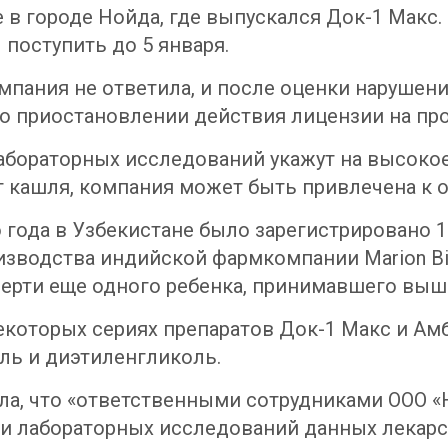
 в городе Нойда, где выпускался Док-1 Макс.
 поступить до 5 января.
пания не ответила, и после оценки нарушени
о приостановлении действия лицензии на про
лабораторных исследований укажут на высоко
т кашля, компания может быть привлечена к 
 года в Узбекистане было зарегистрировано 
изводства индийской фармкомпании Marion Bio
смерти еще одного ребенка, принимавшего вы
екоторых сериях препаратов Док-1 Макс и А
ль и диэтиленгликоль.
ила, что «ответственными сотрудниками ООО «
ии лабораторных исследований данных лекар