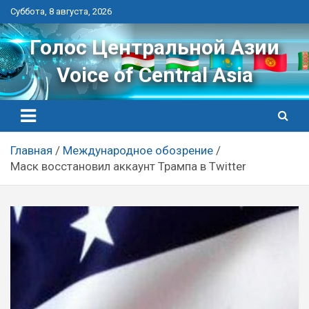
Перейти
Суббота, 8 августа, 2026
к
контенту
Голос Центральной Азии
Voice of Central Asia
Главная
Международное обозрение
Маск восстановил аккаунт Трампа в Twitter