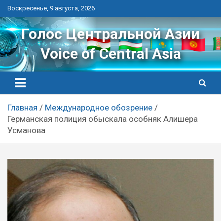
Перейти
Воскресенье, 9 августа, 2026
к
контенту
Голос Центральной Азии
Voice of Central Asia
Главная
Международное обозрение
Германская полиция обыскала особняк Алишера
Усманова